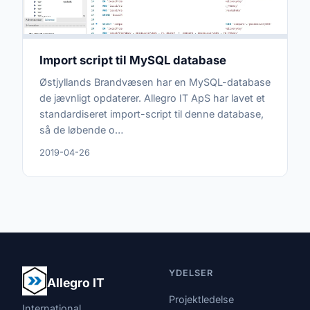
Import script til MySQL database
Østjyllands Brandvæsen har en MySQL-database
de jævnligt opdaterer. Allegro IT ApS har lavet et
standardiseret import-script til denne database,
så de løbende o…
2019-04-26
YDELSER
Allegro IT
Projektledelse
International