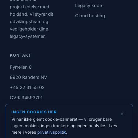
Legacy kode
projektledelse med
holdånd. Vi styrer dit
Cloud hosting
udviklingsteam og
vedligeholder dine
legacy-systemer.
KONTAKT
Fyrrelien 8
8920 Randers NV
+45 22 31 55 02
CVR: 34593701
INGEN COOKIES HER
Vi har ikke glemt cookie-banneret — vi bruger bare
Om Jack
Privatlivspolitik
ingen cookies, ingen trackere og ingen analytics. Læs
© 2026 Allegro IT ApS. Alle
W.
mere i vores
privatlivspolitik
.
rettigheder forbeholdes.
Jensen