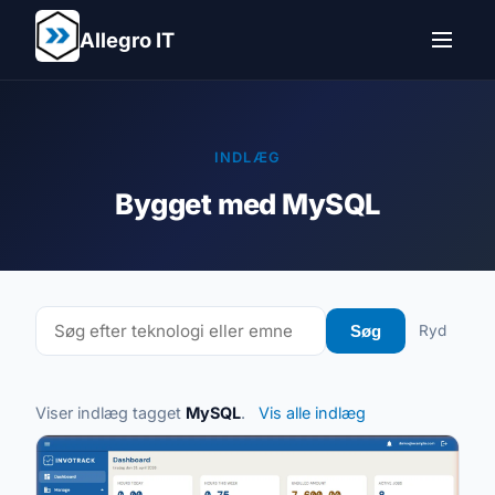
Allegro IT
INDLÆG
Bygget med MySQL
Søg
Ryd
Søg i indlæg
Viser indlæg tagget
MySQL
.
Vis alle indlæg